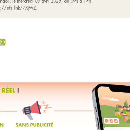
 Paoli, le mercredi 09 avril 2025, de 09h à 14h.
s://efs.link/7XjWZ.