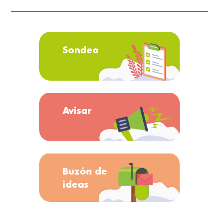
Sondeo
Avisar
Buzón de
ideas